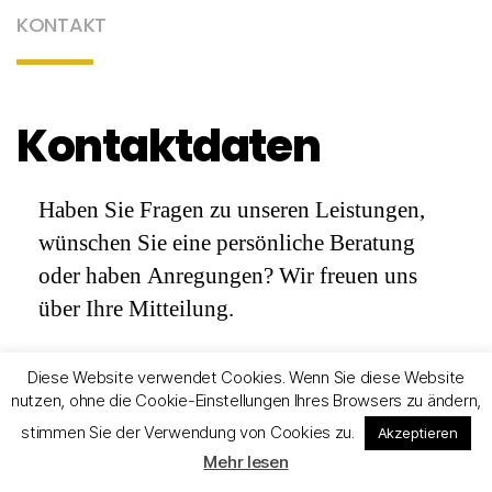
KONTAKT
Kontaktdaten
Haben Sie Fragen zu unseren Leistungen,
wünschen Sie eine persönliche Beratung
oder haben Anregungen? Wir freuen uns
über Ihre Mitteilung.
Zögern Sie nicht, und nehmen Sie Kontakt
Diese Website verwendet Cookies. Wenn Sie diese Website
mit uns auf.
nutzen, ohne die Cookie-Einstellungen Ihres Browsers zu ändern,
stimmen Sie der Verwendung von Cookies zu.
Akzeptieren
Mehr lesen